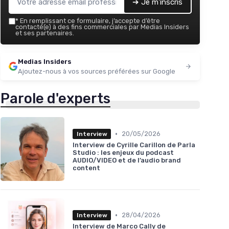
➔ Je m'inscris
*
En remplissant ce formulaire, j’accepte d’être
contacté(e) à des fins commerciales par Medias Insiders
et ses partenaires.
Medias Insiders
Ajoutez-nous à vos sources préférées sur Google
Parole d'experts
•
20/05/2026
Interview
Interview de Cyrille Carillon de Parla
Studio : les enjeux du podcast
AUDIO/VIDEO et de l’audio brand
content
•
28/04/2026
Interview
Interview de Marco Cally de