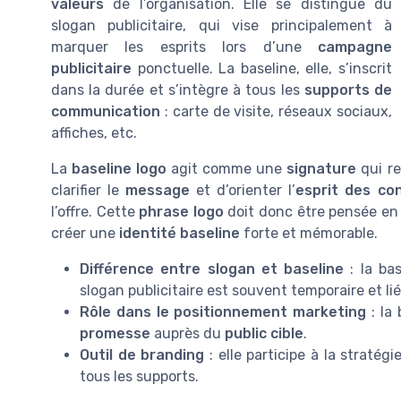
valeurs
de l’organisation. Elle se distingue du
slogan publicitaire, qui vise principalement à
marquer les esprits lors d’une
campagne
publicitaire
ponctuelle. La baseline, elle, s’inscrit
dans la durée et s’intègre à tous les
supports de
communication
: carte de visite, réseaux sociaux,
affiches, etc.
La
baseline logo
agit comme une
signature
qui re
clarifier le
message
et d’orienter l’
esprit des c
l’offre. Cette
phrase logo
doit donc être pensée en
créer une
identité baseline
forte et mémorable.
Différence entre slogan et baseline
: la ba
slogan publicitaire est souvent temporaire et l
Rôle dans le positionnement marketing
: la
promesse
auprès du
public cible
.
Outil de branding
: elle participe à la stratég
tous les supports.