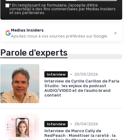
*
En remplissant ce formulaire, j’accepte d’être
contacté(e) à des fins commerciales par Medias Insiders
et ses partenaires.
Medias Insiders
Ajoutez-nous à vos sources préférées sur Google
Parole d'experts
•
20/05/2026
Interview
Interview de Cyrille Carillon de Parla
Studio : les enjeux du podcast
AUDIO/VIDEO et de l’audio brand
content
•
28/04/2026
Interview
Interview de Marco Cally de
RedPeach : Monétiser la rareté : la