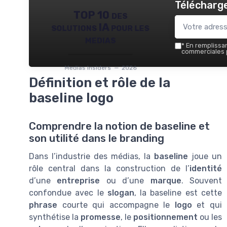
Télécharge
TOP 10 des
solutions IA pour les
medias
*
En remplissant
commerciales p
Medias Insiders — 2026
Définition et rôle de la
baseline logo
Comprendre la notion de baseline et
son utilité dans le branding
Dans l’industrie des médias, la
baseline
joue un
rôle central dans la construction de l’
identité
d’une
entreprise
ou d’une
marque
. Souvent
confondue avec le
slogan
, la baseline est cette
phrase
courte qui accompagne le
logo
et qui
synthétise la
promesse
, le
positionnement
ou les