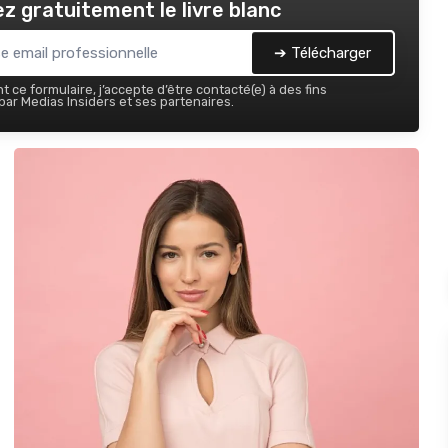
z gratuitement le livre blanc
➔ Télécharger
 ce formulaire, j’accepte d’être contacté(e) à des fins
ar Medias Insiders et ses partenaires.