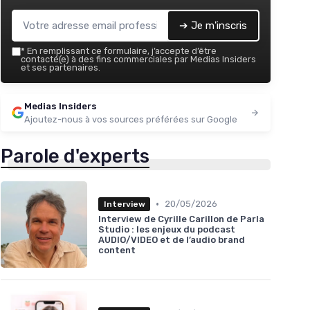
➔ Je m'inscris
*
En remplissant ce formulaire, j’accepte d’être
contacté(e) à des fins commerciales par Medias Insiders
et ses partenaires.
Medias Insiders
Ajoutez-nous à vos sources préférées sur Google
Parole d'experts
•
20/05/2026
Interview
Interview de Cyrille Carillon de Parla
Studio : les enjeux du podcast
AUDIO/VIDEO et de l’audio brand
content