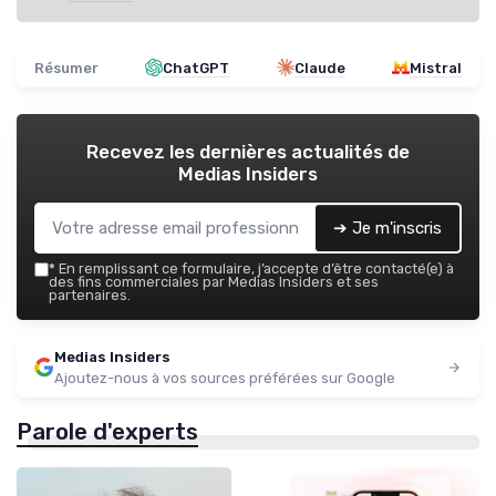
Résumer
ChatGPT
Claude
Mistral
Recevez les dernières actualités de
Medias Insiders
➔ Je m'inscris
*
En remplissant ce formulaire, j’accepte d’être contacté(e) à
des fins commerciales par Medias Insiders et ses
partenaires.
Medias Insiders
Ajoutez-nous à vos sources préférées sur Google
Parole d'experts