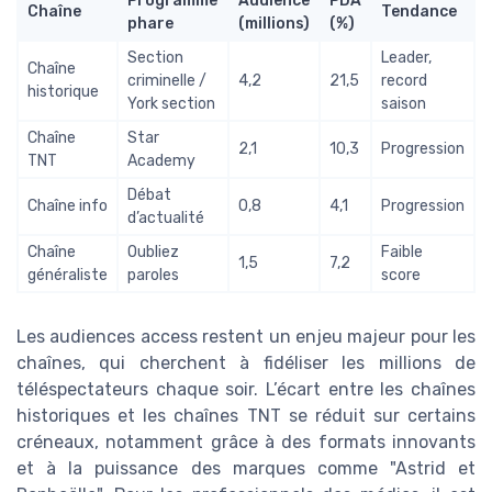
Programme
Audience
PDA
Chaîne
Tendance
phare
(millions)
(%)
Section
Leader,
Chaîne
criminelle /
4,2
21,5
record
historique
York section
saison
Chaîne
Star
2,1
10,3
Progression
TNT
Academy
Débat
Chaîne info
0,8
4,1
Progression
d’actualité
Chaîne
Oubliez
Faible
1,5
7,2
généraliste
paroles
score
Les audiences access restent un enjeu majeur pour les
chaînes, qui cherchent à fidéliser les millions de
téléspectateurs chaque soir. L’écart entre les chaînes
historiques et les chaînes TNT se réduit sur certains
créneaux, notamment grâce à des formats innovants
et à la puissance des marques comme "Astrid et