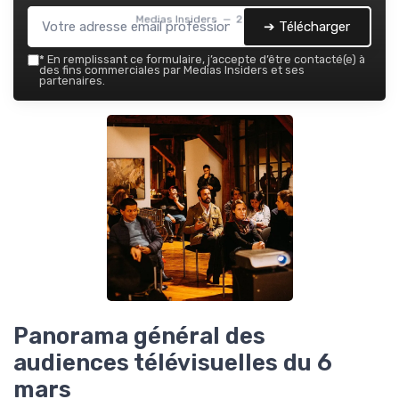
Medias Insiders — 2026
➔ Télécharger
*
En remplissant ce formulaire, j’accepte d’être contacté(e) à
des fins commerciales par Medias Insiders et ses
partenaires.
Panorama général des
audiences télévisuelles du 6
mars