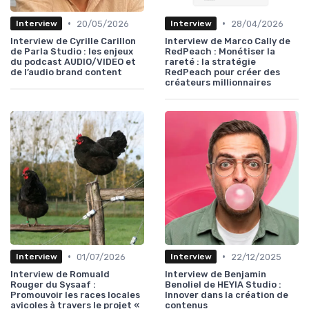
•
•
20/05/2026
28/04/2026
Interview
Interview
Interview de Cyrille Carillon
Interview de Marco Cally de
de Parla Studio : les enjeux
RedPeach : Monétiser la
du podcast AUDIO/VIDEO et
rareté : la stratégie
de l’audio brand content
RedPeach pour créer des
créateurs millionnaires
•
•
01/07/2026
22/12/2025
Interview
Interview
Interview de Romuald
Interview de Benjamin
Rouger du Sysaaf :
Benoliel de HEYIA Studio :
Promouvoir les races locales
Innover dans la création de
avicoles à travers le projet «
contenus