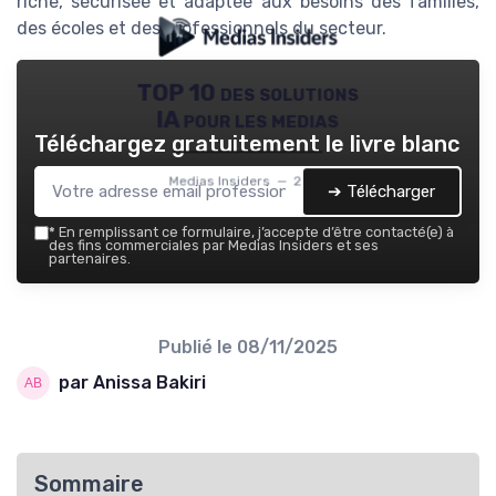
riche, sécurisée et adaptée aux besoins des familles,
des écoles et des professionnels du secteur.
TOP 10 des solutions
IA pour les medias
Téléchargez gratuitement le livre blanc
Medias Insiders — 2026
➔ Télécharger
*
En remplissant ce formulaire, j’accepte d’être contacté(e) à
des fins commerciales par Medias Insiders et ses
partenaires.
Publié le
08/11/2025
par Anissa Bakiri
Sommaire