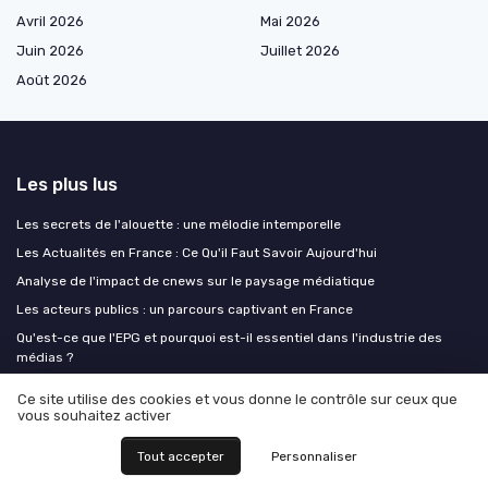
Avril 2026
Mai 2026
Juin 2026
Juillet 2026
Août 2026
Les plus lus
Les secrets de l'alouette : une mélodie intemporelle
Les Actualités en France : Ce Qu'il Faut Savoir Aujourd'hui
Analyse de l'impact de cnews sur le paysage médiatique
Les acteurs publics : un parcours captivant en France
Qu'est-ce que l'EPG et pourquoi est-il essentiel dans l'industrie des
médias ?
Ce site utilise des cookies et vous donne le contrôle sur ceux que
Les derniers articles
vous souhaitez activer
Comment un photographe du Ventoux façonne son personal branding
Tout accepter
Personnaliser
dans les médias