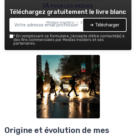
IA pour les medias
Téléchargez gratuitement le livre blanc
Medias Insiders — 2026
➔ Télécharger
*
En remplissant ce formulaire, j’accepte d’être contacté(e) à
des fins commerciales par Medias Insiders et ses
partenaires.
Origine et évolution de mes