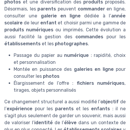
photos
et une diversification des
produits
proposés.
Désormais, les
parents
peuvent
commander
en ligne,
consulter une
galerie en ligne
dédiée à l’
année
scolaire
de leur
enfant
et choisir parmi une gamme de
produits numériques
ou imprimés. Cette évolution a
aussi facilité la gestion des
commandes
pour les
établissements
et les
photographes
.
Passage du papier au
numérique
: rapidité, choix
et personnalisation
Montée en puissance des
galeries en ligne
pour
consulter les
photos
Élargissement de l’offre :
fichiers numériques
,
tirages, objets personnalisés
Ce changement structurel a aussi modifié l’
objectif
de
l’
expérience
pour les
parents
et les
enfants
: il ne
s’agit plus seulement de garder un souvenir, mais aussi
de valoriser l’
identité
de l’
élève
dans un contexte de
plus en plus connecté. Les
établissements scolaires
y