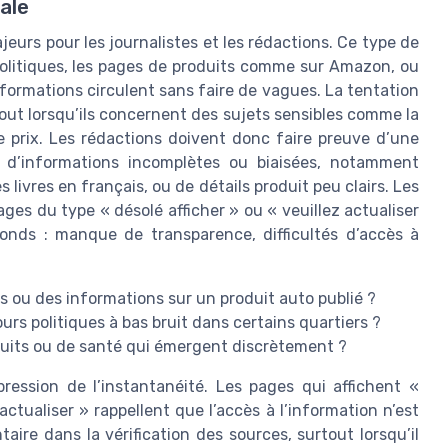
iale
jeurs pour les journalistes et les rédactions. Ce type de
 politiques, les pages de produits comme sur Amazon, ou
nformations circulent sans faire de vagues. La tentation
tout lorsqu’ils concernent des sujets sensibles comme la
e prix. Les rédactions doivent donc faire preuve d’une
ion d’informations incomplètes ou biaisées, notamment
es livres en français, ou de détails produit peu clairs. Les
es du type « désolé afficher » ou « veuillez actualiser
nds : manque de transparence, difficultés d’accès à
ts ou des informations sur un produit auto publié ?
ours politiques à bas bruit dans certains quartiers ?
duits ou de santé qui émergent discrètement ?
ression de l’instantanéité. Les pages qui affichent «
ctualiser » rappellent que l’accès à l’information n’est
ire dans la vérification des sources, surtout lorsqu’il