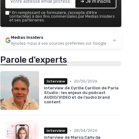
➔ Je m'inscris
*
En remplissant ce formulaire, j’accepte d’être
contacté(e) à des fins commerciales par Medias Insiders
et ses partenaires.
Medias Insiders
Ajoutez-nous à vos sources préférées sur Google
Parole d'experts
•
20/05/2026
Interview
Interview de Cyrille Carillon de Parla
Studio : les enjeux du podcast
AUDIO/VIDEO et de l’audio brand
content
•
28/04/2026
Interview
Interview de Marco Cally de