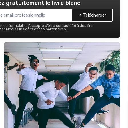
z gratuitement le livre blanc
➔ Télécharger
 ce formulaire, j’accepte d’être contacté(e) à des fins
ar Medias Insiders et ses partenaires.