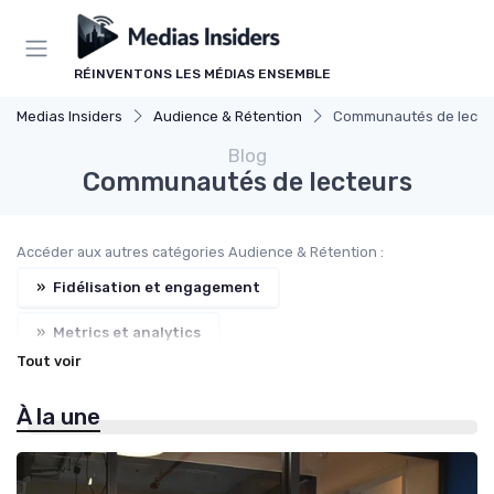
Panneau de gestion des cookies
RÉINVENTONS LES MÉDIAS ENSEMBLE
Medias Insiders
Audience & Rétention
Communautés de lecte
Blog
Communautés de lecteurs
Accéder aux autres catégories Audience & Rétention :
»
Fidélisation et engagement
»
Metrics et analytics
Tout voir
»
Distribution et acquisition
À la une
»
Churn et désabonnement