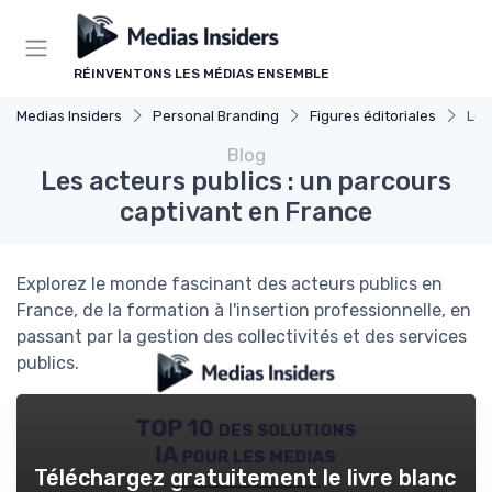
Panneau de gestion des cookies
RÉINVENTONS LES MÉDIAS ENSEMBLE
Medias Insiders
Personal Branding
Figures éditoriales
Les
Blog
Les acteurs publics : un parcours
captivant en France
Explorez le monde fascinant des acteurs publics en
France, de la formation à l'insertion professionnelle, en
passant par la gestion des collectivités et des services
publics.
TOP 10 des solutions
IA pour les medias
Téléchargez gratuitement le livre blanc