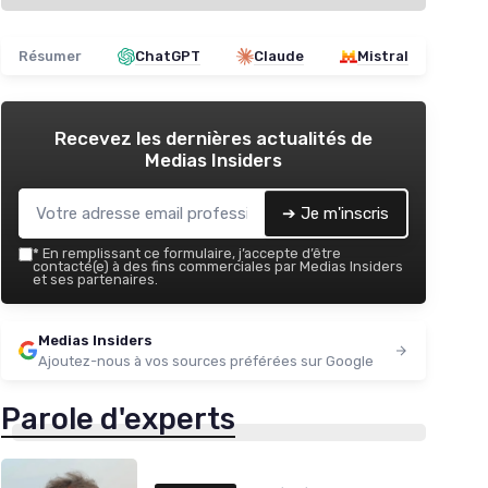
Résumer
ChatGPT
Claude
Mistral
Recevez les dernières actualités de
Medias Insiders
➔ Je m'inscris
*
En remplissant ce formulaire, j’accepte d’être
contacté(e) à des fins commerciales par Medias Insiders
et ses partenaires.
Medias Insiders
Ajoutez-nous à vos sources préférées sur Google
Parole d'experts