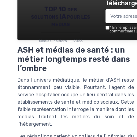
Télécharge
TOP 10 des
solutions IA pour les
medias
*
En remplissant
commerciales p
Medias Insiders — 2026
ASH et médias de santé : un
métier longtemps resté dans
l’ombre
Dans l’univers médiatique, le métier d’ASH reste
étonnamment peu visible. Pourtant, l’agent de
service hospitalier occupe un lieu central dans les
établissements de santé et médico sociaux. Cette
faible représentation interroge la manière dont les
médias traitent les métiers du soin et de
l’hébergement.
Les rédactions parlent volontiers de l’infirmier, du