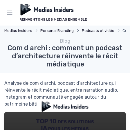
Panneau de gestion des cookies
RÉINVENTONS LES MÉDIAS ENSEMBLE
Medias Insiders
Personal Branding
Podcasts et vidéo
Com 
Blog
Com d archi : comment un podcast
d’architecture réinvente le récit
médiatique
Analyse de com d archi, podcast d’architecture qui
réinvente le récit médiatique, entre narration audio,
Instagram et communauté engagée autour du
patrimoine bâti.
TOP 10 des solutions
IA pour les medias