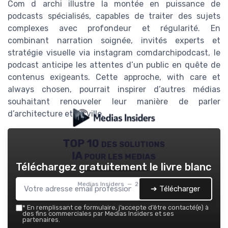
Com d archi illustre la montée en puissance de
podcasts spécialisés, capables de traiter des sujets
complexes avec profondeur et régularité. En
combinant narration soignée, invités experts et
stratégie visuelle via instagram comdarchipodcast, le
podcast anticipe les attentes d’un public en quête de
contenus exigeants. Cette approche, with care et
always chosen, pourrait inspirer d’autres médias
souhaitant renouveler leur manière de parler
d’architecture et de ville.
TOP 10 des solutions
IA pour les medias
Téléchargez gratuitement le livre blanc
Medias Insiders — 2026
➔ Télécharger
*
En remplissant ce formulaire, j’accepte d’être contacté(e) à
des fins commerciales par Medias Insiders et ses
partenaires.