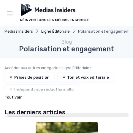
Panneau de gestion des cookies
RÉINVENTONS LES MÉDIAS ENSEMBLE
Medias Insiders
Ligne Éditoriale
Polarisation et engagement
Blog
Polarisation et engagement
Accéder aux autres catégories Ligne Éditoriale :
»
Prises de position
»
Ton et voix éditoriale
»
Indépendance rédactionnelle
Tout voir
»
Couverture et choix de sujets
Les derniers articles