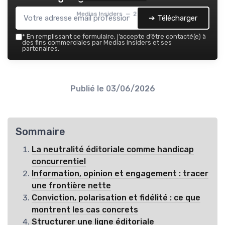
Medias Insiders — 2026
➔ Télécharger
*
En remplissant ce formulaire, j’accepte d’être contacté(e) à
des fins commerciales par Medias Insiders et ses
partenaires.
Publié le
03/06/2026
Sommaire
La neutralité éditoriale comme handicap
concurrentiel
Information, opinion et engagement : tracer
une frontière nette
Conviction, polarisation et fidélité : ce que
montrent les cas concrets
Structurer une ligne éditoriale