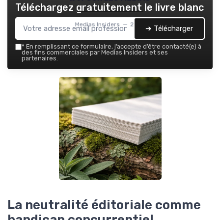
Téléchargez gratuitement le livre blanc
Medias Insiders — 2026
➔ Télécharger
*
En remplissant ce formulaire, j’accepte d’être contacté(e) à
des fins commerciales par Medias Insiders et ses
partenaires.
La neutralité éditoriale comme
handicap concurrentiel