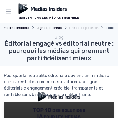
Panneau de gestion des cookies
RÉINVENTONS LES MÉDIAS ENSEMBLE
Medias Insiders
Ligne Éditoriale
Prises de position
Éditori
Blog
Éditorial engagé vs éditorial neutre :
pourquoi les médias qui prennent
parti fidélisent mieux
Pourquoi la neutralité éditoriale devient un handicap
concurrentiel et comment structurer une ligne
éditoriale d’engagement crédible, transparente et
rentable sans basculer dans le militantisme.
TOP 10 des solutions
IA pour les medias