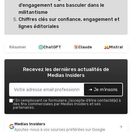
d’engagement sans basculer dans le
militantisme
Chiffres clés sur confiance, engagement et
lignes éditoriales
Résumer
ChatGPT
Claude
Mistral
Recevez les dernières actualités de
Medias Insiders
➔ Je m'inscris
*
En remplissant ce formulaire, j’accepte d’être contacté(e) à
des fins commerciales par Medias Insiders et ses
partenaires.
Medias Insiders
Ajoutez-nous à vos sources préférées sur Google