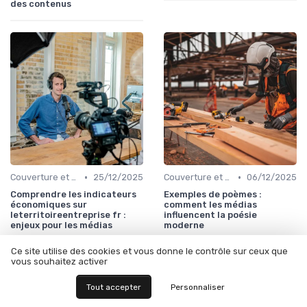
des contenus
•
•
Couverture et choix de sujets
25/12/2025
Couverture et choix de sujets
06/12/2025
Comprendre les indicateurs
Exemples de poèmes :
économiques sur
comment les médias
leterritoireentreprise fr :
influencent la poésie
enjeux pour les médias
moderne
Ce site utilise des cookies et vous donne le contrôle sur ceux que
vous souhaitez activer
Tout accepter
Personnaliser
Les articles par date