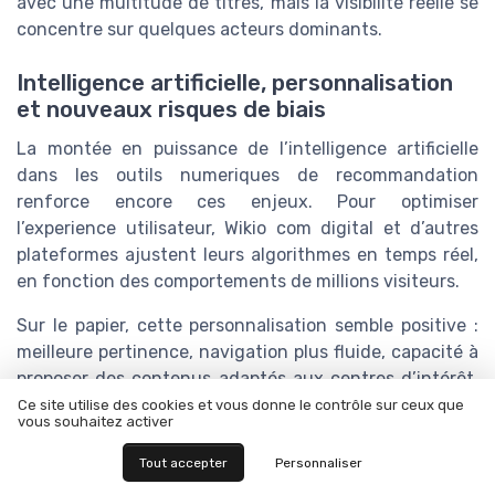
avec une multitude de titres, mais la visibilité réelle se
concentre sur quelques acteurs dominants.
Intelligence artificielle, personnalisation
et nouveaux risques de biais
La montée en puissance de l’intelligence artificielle
dans les outils numeriques de recommandation
renforce encore ces enjeux. Pour optimiser
l’experience utilisateur, Wikio com digital et d’autres
plateformes ajustent leurs algorithmes en temps réel,
en fonction des comportements de millions visiteurs.
Sur le papier, cette personnalisation semble positive :
meilleure pertinence, navigation plus fluide, capacité à
proposer des contenus adaptés aux centres d’intérêt,
et même à generer leads pour les medias via des
Ce site utilise des cookies et vous donne le contrôle sur ceux que
vous souhaitez activer
recommandations ciblées. Mais, dans la pratique, elle
peut accentuer les bulles informationnelles.
Tout accepter
Personnaliser