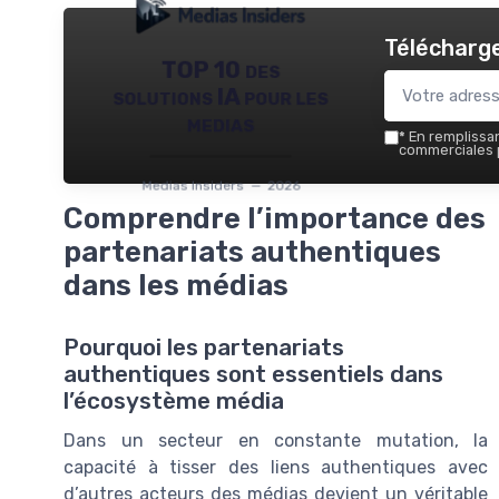
Télécharge
TOP 10 des
solutions IA pour les
medias
*
En remplissant
commerciales p
Medias Insiders — 2026
Comprendre l’importance des
partenariats authentiques
dans les médias
Pourquoi les partenariats
authentiques sont essentiels dans
l’écosystème média
Dans un secteur en constante mutation, la
capacité à tisser des liens authentiques avec
d’autres acteurs des médias devient un véritable