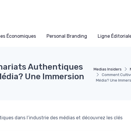
les Économiques
Personal Branding
Ligne Éditorial
nariats Authentiques
Medias Insiders
 Média? Une Immersion
Comment Cultive
Média? Une Immersi
iques dans l’industrie des médias et découvrez les clés