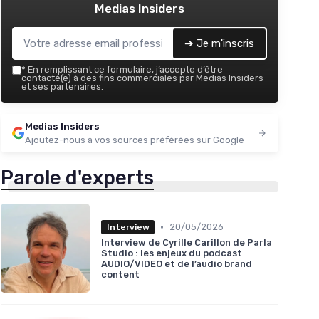
Medias Insiders
➔ Je m'inscris
*
En remplissant ce formulaire, j’accepte d’être
contacté(e) à des fins commerciales par Medias Insiders
et ses partenaires.
Medias Insiders
Ajoutez-nous à vos sources préférées sur Google
Parole d'experts
•
20/05/2026
Interview
Interview de Cyrille Carillon de Parla
Studio : les enjeux du podcast
AUDIO/VIDEO et de l’audio brand
content