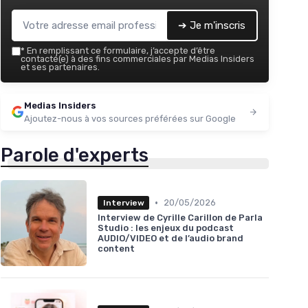
➔ Je m'inscris
*
En remplissant ce formulaire, j’accepte d’être
contacté(e) à des fins commerciales par Medias Insiders
et ses partenaires.
Medias Insiders
Ajoutez-nous à vos sources préférées sur Google
Parole d'experts
•
20/05/2026
Interview
Interview de Cyrille Carillon de Parla
Studio : les enjeux du podcast
AUDIO/VIDEO et de l’audio brand
content