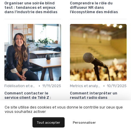
Organiser une soirée blind
Comprendre le rôle du
test : tendances et enjeux
diffuseur NR dans
dans l’industrie des médias
l’écosystème des médias
•
•
Fidélisation et engagement
11/11/2025
Metrics et analytics
10/11/2025
Comment contacter le
Comment interpréter un
service client de Télé Z :
resultat radio dans
conseils et astuces pour les
l’industrie des médias
usagers
Ce site utilise des cookies et vous donne le contrôle sur ceux que
vous souhaitez activer
Tout accepter
Personnaliser