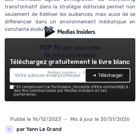
transformatif dans la stratégie éditoriale permet non
seulement de fidéliser les audiences, mais aussi de se
différencier dans un environnement médiatique en
constante évolution.
TOP 10 des solutions
IA pour les medias
Téléchargez gratuitement le livre blanc
Medias Insiders — 2026
➔ Télécharger
*
En remplissant ce formulaire, j’accepte d’être contacté(e) à
des fins commerciales par Medias Insiders et ses
partenaires.
Publié le
16/12/2023
• Mis à jour le
30/01/2026
par Yann Le Grand