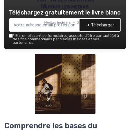
IA pour les medias
Téléchargez gratuitement le livre blanc
Medias Insiders — 2026
➔ Télécharger
*
En remplissant ce formulaire, j’accepte d’être contacté(e) à
des fins commerciales par Medias Insiders et ses
partenaires.
Comprendre les bases du