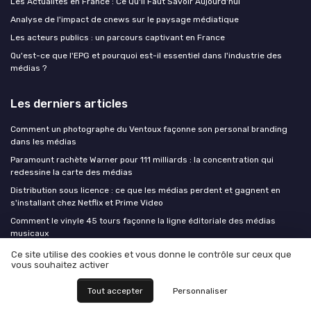
Les Actualités en France : Ce Qu'il Faut Savoir Aujourd'hui
Analyse de l'impact de cnews sur le paysage médiatique
Les acteurs publics : un parcours captivant en France
Qu'est-ce que l'EPG et pourquoi est-il essentiel dans l'industrie des
médias ?
Les derniers articles
Comment un photographe du Ventoux façonne son personal branding
dans les médias
Paramount rachète Warner pour 111 milliards : la concentration qui
redessine la carte des médias
Distribution sous licence : ce que les médias perdent et gagnent en
s'installant chez Netflix et Prime Video
Comment le vinyle 45 tours façonne la ligne éditoriale des médias
musicaux
Réactiver les abonnés dormants : les stratégies de reconquête qui
Ce site utilise des cookies et vous donne le contrôle sur ceux que
fonctionnent dans la presse en ligne
vous souhaitez activer
Tout accepter
Personnaliser
Medias Insiders