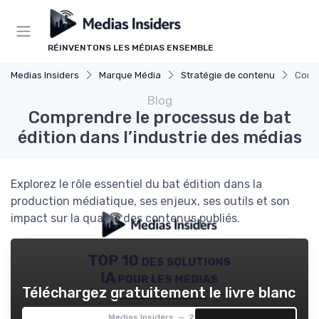
Panneau de gestion des cookies
RÉINVENTONS LES MÉDIAS ENSEMBLE
Medias Insiders
Marque Média
Stratégie de contenu
Compr
Blog
Comprendre le processus de bat
édition dans l’industrie des médias
Explorez le rôle essentiel du bat édition dans la
production médiatique, ses enjeux, ses outils et son
impact sur la qualité des contenus publiés.
TOP 10 des solutions
IA pour les medias
Téléchargez gratuitement le livre blanc
Medias Insiders — 2026