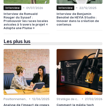
•
•
01/07/2026
22/12/2025
Interview
Interview
Interview de Romuald
Interview de Benjamin
Rouger du Sysaaf :
Benoliel de HEYIA Studio :
Promouvoir les races locales
Innover dans la création de
avicoles à travers le projet «
contenus
Adopte une Plume »
Les plus lus
•
•
Positionnement éditorial
12/06/2025
Stratégie de contenu
27/02/2026
Analyse de l'impact de cnews
Comment le média tech