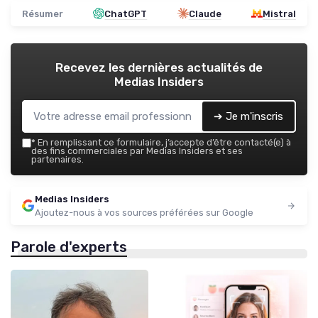
Résumer
ChatGPT
Claude
Mistral
Recevez les dernières actualités de
Medias Insiders
➔ Je m'inscris
*
En remplissant ce formulaire, j’accepte d’être contacté(e) à
des fins commerciales par Medias Insiders et ses
partenaires.
Medias Insiders
Ajoutez-nous à vos sources préférées sur Google
Parole d'experts