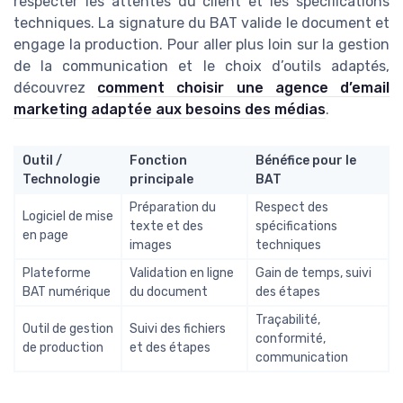
respecter les attentes du client et les spécifications
techniques. La signature du BAT valide le document et
engage la production. Pour aller plus loin sur la gestion
de la communication et le choix d’outils adaptés,
découvrez
comment choisir une agence d’email
marketing adaptée aux besoins des médias
.
Outil /
Fonction
Bénéfice pour le
Technologie
principale
BAT
Préparation du
Respect des
Logiciel de mise
texte et des
spécifications
en page
images
techniques
Plateforme
Validation en ligne
Gain de temps, suivi
BAT numérique
du document
des étapes
Traçabilité,
Outil de gestion
Suivi des fichiers
conformité,
de production
et des étapes
communication