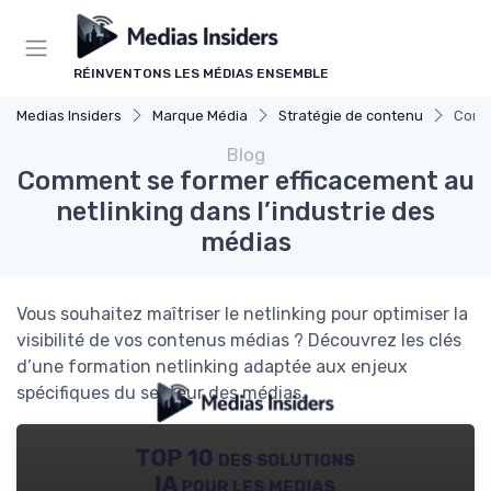
Panneau de gestion des cookies
RÉINVENTONS LES MÉDIAS ENSEMBLE
Medias Insiders
Marque Média
Stratégie de contenu
Comme
Blog
Comment se former efficacement au
netlinking dans l’industrie des
médias
Vous souhaitez maîtriser le netlinking pour optimiser la
visibilité de vos contenus médias ? Découvrez les clés
d’une formation netlinking adaptée aux enjeux
spécifiques du secteur des médias.
TOP 10 des solutions
IA pour les medias