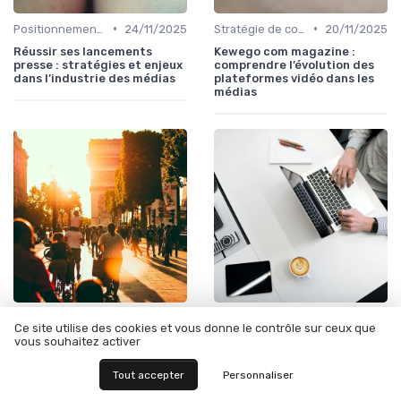
•
•
Positionnement éditorial
24/11/2025
Stratégie de contenu
20/11/2025
Réussir ses lancements
Kewego com magazine :
presse : stratégies et enjeux
comprendre l’évolution des
dans l’industrie des médias
plateformes vidéo dans les
médias
•
•
Stratégie de contenu
19/11/2025
Stratégie de contenu
06/11/2025
Ce site utilise des cookies et vous donne le contrôle sur ceux que
Comprendre l'impact des
Comment naviguer dans
vous souhaitez activer
archives de kewego com sur
l’index des séries françaises
l'industrie des médias
en ligne
Tout accepter
Personnaliser