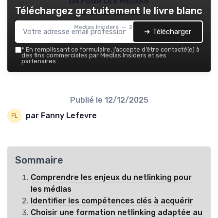
IA pour les medias
Téléchargez gratuitement le livre blanc
Medias Insiders — 2026
➔ Télécharger
*
En remplissant ce formulaire, j’accepte d’être contacté(e) à
des fins commerciales par Medias Insiders et ses
partenaires.
Publié le
12/12/2025
par Fanny Lefevre
Sommaire
Comprendre les enjeux du netlinking pour
les médias
Identifier les compétences clés à acquérir
Choisir une formation netlinking adaptée au