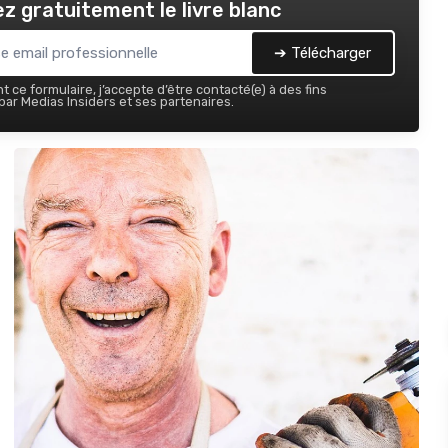
z gratuitement le livre blanc
➔ Télécharger
 ce formulaire, j’accepte d’être contacté(e) à des fins
ar Medias Insiders et ses partenaires.