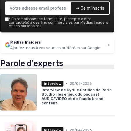
➔ Je m'inscris
*
En remplissant ce formulaire, j’accepte d’être
contacté(e) à des fins commerciales par Medias Insiders
et ses partenaires.
Medias Insiders
Ajoutez-nous à vos sources préférées sur Google
Parole d'experts
•
20/05/2026
Interview
Interview de Cyrille Carillon de Parla
Studio : les enjeux du podcast
AUDIO/VIDEO et de l’audio brand
content
•
28/04/2026
Interview