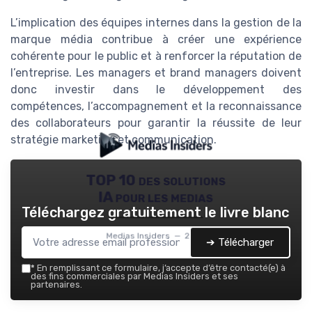
L’implication des équipes internes dans la gestion de la
marque média contribue à créer une expérience
cohérente pour le public et à renforcer la réputation de
l’entreprise. Les managers et brand managers doivent
donc investir dans le développement des
compétences, l’accompagnement et la reconnaissance
des collaborateurs pour garantir la réussite de leur
stratégie marketing et communication.
TOP 10 des solutions
IA pour les medias
Téléchargez gratuitement le livre blanc
Medias Insiders — 2026
➔ Télécharger
*
En remplissant ce formulaire, j’accepte d’être contacté(e) à
des fins commerciales par Medias Insiders et ses
partenaires.