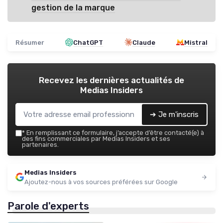
gestion de la marque
Résumer
ChatGPT
Claude
Mistral
Recevez les dernières actualités de
Medias Insiders
➔ Je m'inscris
*
En remplissant ce formulaire, j’accepte d’être contacté(e) à
des fins commerciales par Medias Insiders et ses
partenaires.
Medias Insiders
Ajoutez-nous à vos sources préférées sur Google
Parole d'experts