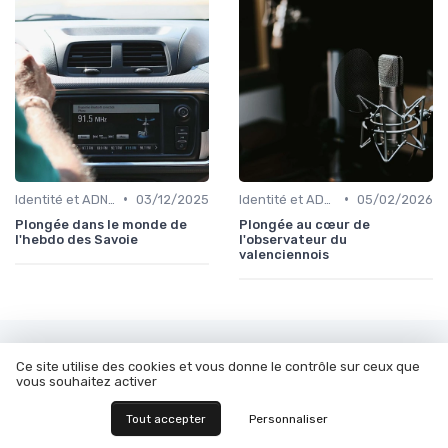
•
•
Identité et ADN de marque
03/12/2025
Identité et ADN de marque
05/02/2026
Plongée dans le monde de
Plongée au cœur de
l'hebdo des Savoie
l'observateur du
valenciennois
Les articles par date
Ce site utilise des cookies et vous donne le contrôle sur ceux que
vous souhaitez activer
Octobre 2023
Novembre 2023
Tout accepter
Personnaliser
Décembre 2023
Janvier 2024
Février 2024
Mars 2024