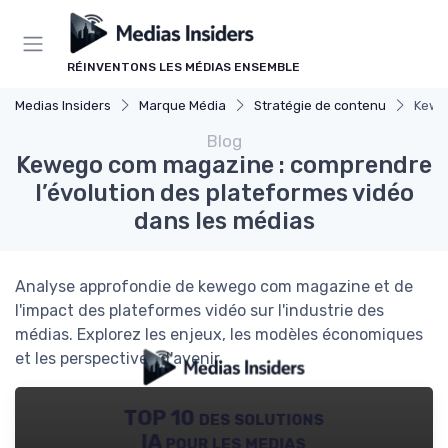
Panneau de gestion des cookies
RÉINVENTONS LES MÉDIAS ENSEMBLE
Medias Insiders
Marque Média
Stratégie de contenu
Keweg
Blog
Kewego com magazine : comprendre
l’évolution des plateformes vidéo
dans les médias
Analyse approfondie de kewego com magazine et de
l'impact des plateformes vidéo sur l'industrie des
médias. Explorez les enjeux, les modèles économiques
et les perspectives d'avenir.
TOP 10 des solutions
IA pour les medias