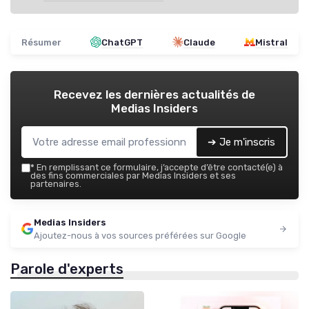
Résumer
ChatGPT
Claude
Mistral
Recevez les dernières actualités de
Medias Insiders
➔ Je m'inscris
*
En remplissant ce formulaire, j’accepte d’être contacté(e) à
des fins commerciales par Medias Insiders et ses
partenaires.
Medias Insiders
Ajoutez-nous à vos sources préférées sur Google
Parole d'experts