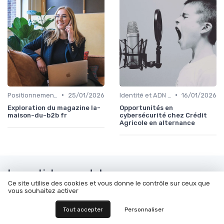
•
•
Positionnement éditorial
25/01/2026
Identité et ADN de marque
16/01/2026
Exploration du magazine la-
Opportunités en
maison-du-b2b fr
cybersécurité chez Crédit
Agricole en alternance
Les articles par date
Ce site utilise des cookies et vous donne le contrôle sur ceux que
vous souhaitez activer
Octobre 2023
Novembre 2023
Décembre 2023
Janvier 2024
Tout accepter
Personnaliser
Février 2024
Mars 2024