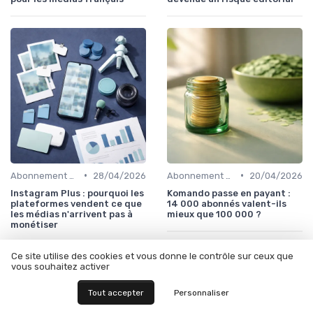
•
•
Abonnement et paywall
28/04/2026
Abonnement et paywall
20/04/2026
Instagram Plus : pourquoi les
Komando passe en payant :
plateformes vendent ce que
14 000 abonnés valent-ils
les médias n'arrivent pas à
mieux que 100 000 ?
monétiser
Ce site utilise des cookies et vous donne le contrôle sur ceux que
vous souhaitez activer
Les articles par date
Tout accepter
Personnaliser