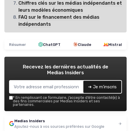
Chiffres clés sur les médias indépendants et
leurs modèles économiques
FAQ sur le financement des médias
indépendants
Résumer
ChatGPT
Claude
Mistral
Recevez les dernières actualités de
Medias Insiders
➔ Je m'inscris
*
En remplissant ce formulaire, j’accepte d’être contacté(e) à
des fins commerciales par Medias Insiders et ses
partenaires.
Medias Insiders
Ajoutez-nous à vos sources préférées sur Google