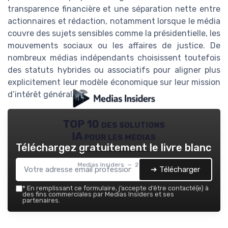
transparence financière et une séparation nette entre
actionnaires et rédaction, notamment lorsque le média
couvre des sujets sensibles comme la présidentielle, les
mouvements sociaux ou les affaires de justice. De
nombreux médias indépendants choisissent toutefois
des statuts hybrides ou associatifs pour aligner plus
explicitement leur modèle économique sur leur mission
d’intérêt général.
TOP 10 des solutions
IA pour les medias
Téléchargez gratuitement le livre blanc
Medias Insiders — 2026
➔ Télécharger
*
En remplissant ce formulaire, j’accepte d’être contacté(e) à
des fins commerciales par Medias Insiders et ses
partenaires.