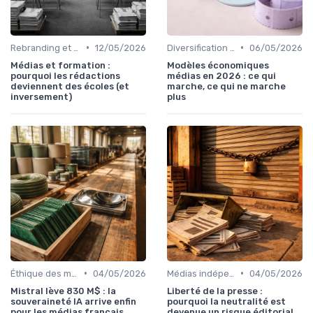
•
•
Rebranding et pivots
12/05/2026
Diversification des revenus
06/05/2026
Médias et formation :
Modèles économiques
pourquoi les rédactions
médias en 2026 : ce qui
deviennent des écoles (et
marche, ce qui ne marche
inversement)
plus
•
•
Éthique des médias
04/05/2026
Médias indépendants
04/05/2026
Mistral lève 830 M$ : la
Liberté de la presse :
souveraineté IA arrive enfin
pourquoi la neutralité est
pour les médias français
devenue un risque éditorial