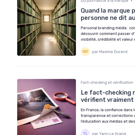
•
Du journaliste à la marque
Quand la marque pe
personne ne dit a
Personal branding média : c
découvrir comment passer d’u
visibilité, crédibilité et valeur 
par Maxime Durand
Fact-checking et vérification
Le fact-checking ne
vérifient vraiment
En France, la confiance dans 
transparence et corrections v
l’éducation aux médias et de
par Yann Le Grand