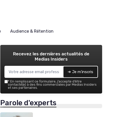
e
Audience & Rétention
Recevez les dernières actualités de
Medias Insiders
➔ Je m'inscris
*
En remplissant ce formulaire, j’accepte d’être
contacté(e) à des fins commerciales par Medias Insiders
et ses partenaires.
Parole d'experts