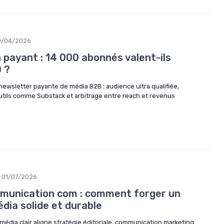
0/04/2026
payant : 14 000 abonnés valent-ils
 ?
 newsletter payante de média B2B : audience ultra qualifiée,
tils comme Substack et arbitrage entre reach et revenus
01/07/2026
munication com : comment forger un
ia solide et durable
ia clair aligne stratégie éditoriale, communication marketing