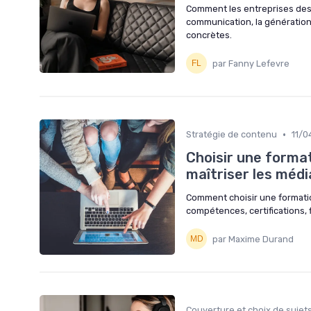
Comment les entreprises des 
communication, la génération
concrètes.
par Fanny Lefevre
•
Stratégie de contenu
11/0
Choisir une forma
maîtriser les médi
Comment choisir une formati
compétences, certifications, f
par Maxime Durand
Couverture et choix de sujet