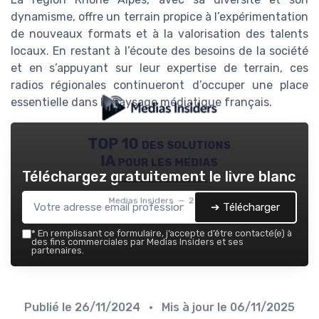
dynamisme, offre un terrain propice à l’expérimentation
de nouveaux formats et à la valorisation des talents
locaux. En restant à l’écoute des besoins de la société
et en s’appuyant sur leur expertise de terrain, ces
radios régionales continueront d’occuper une place
essentielle dans le paysage médiatique français.
TOP 10 des solutions
IA pour les medias
Téléchargez gratuitement le livre blanc
Medias Insiders — 2026
➔ Télécharger
*
En remplissant ce formulaire, j’accepte d’être contacté(e) à
des fins commerciales par Medias Insiders et ses
partenaires.
Publié le
26/11/2024
• Mis à jour le
06/11/2025