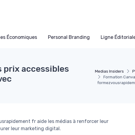
les Économiques
Personal Branding
Ligne Éditorial
 prix accessibles
Medias Insiders
P
vec
Formation Canva 
formezvousrapideme
rapidement fr aide les médias à renforcer leur
rer leur marketing digital.