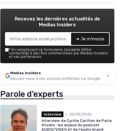
Recevez les dernières actualités de
Medias Insiders
➔ Je m'inscris
*
En remplissant ce formulaire, j’accepte d’être
contacté(e) à des fins commerciales par Medias Insiders
et ses partenaires.
Medias Insiders
Ajoutez-nous à vos sources préférées sur Google
Parole d'experts
•
20/05/2026
Interview
Interview de Cyrille Carillon de Parla
Studio : les enjeux du podcast
AUDIO/VIDEO et de l’audio brand