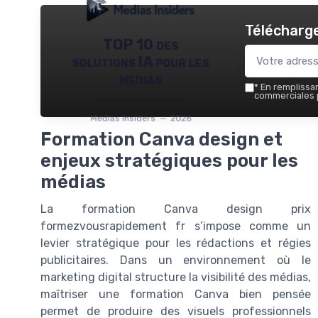
Télécharge
TOP 10 des
solutions IA pour les
medias
*
En remplissant
commerciales p
Medias Insiders — 2026
Formation Canva design et
enjeux stratégiques pour les
médias
La formation Canva design prix
formezvousrapidement fr s’impose comme un
levier stratégique pour les rédactions et régies
publicitaires. Dans un environnement où le
marketing digital structure la visibilité des médias,
maîtriser une formation Canva bien pensée
permet de produire des visuels professionnels