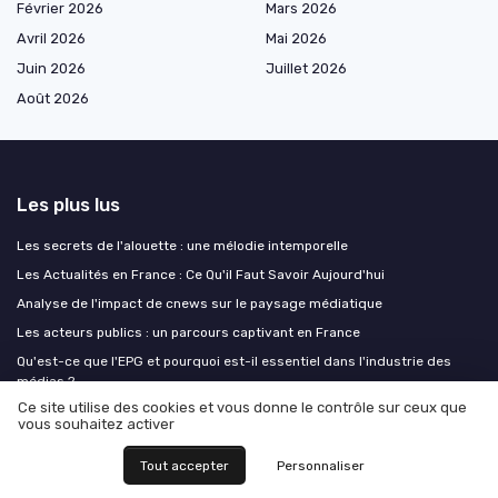
Février 2026
Mars 2026
Avril 2026
Mai 2026
Juin 2026
Juillet 2026
Août 2026
Les plus lus
Les secrets de l'alouette : une mélodie intemporelle
Les Actualités en France : Ce Qu'il Faut Savoir Aujourd'hui
Analyse de l'impact de cnews sur le paysage médiatique
Les acteurs publics : un parcours captivant en France
Qu'est-ce que l'EPG et pourquoi est-il essentiel dans l'industrie des
médias ?
Ce site utilise des cookies et vous donne le contrôle sur ceux que
vous souhaitez activer
Les derniers articles
Tout accepter
Personnaliser
Comment piloter un V4 pipeline en cours pour réussir un rebranding de