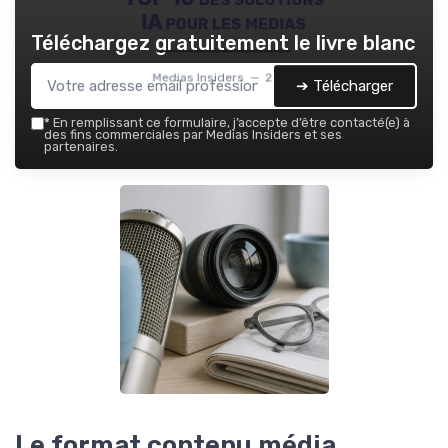
IA pour les medias
Téléchargez gratuitement le livre blanc
Medias Insiders — 2026
➔ Télécharger
*
En remplissant ce formulaire, j’accepte d’être contacté(e) à
des fins commerciales par Medias Insiders et ses
partenaires.
Le format contenu média