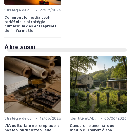
•
Stratégie de contenu
27/02/2026
Comment le média tech
redéfinit la stratégie
numérique des entreprises
de l’information
À lire aussi
•
•
Stratégie de contenu
12/06/2026
Identité et ADN de marque
05/06/2026
L'IA éditoriale ne remplacera
Construire une marque
pas les journalistes : elle
média qui survit à son