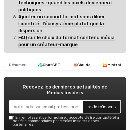
techniques : quand les pixels deviennent
politiques
Ajouter un second format sans diluer
l’identité : l’écosystème plutôt que la
dispersion
FAQ sur le choix du format contenu média
pour un créateur-marque
Résumer
ChatGPT
Claude
Mistral
Recevez les dernières actualités de
Medias Insiders
➔ Je m'inscris
*
En remplissant ce formulaire, j’accepte d’être contacté(e) à
des fins commerciales par Medias Insiders et ses
partenaires.