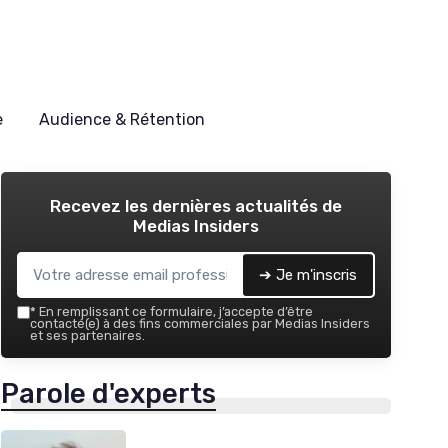
e
Audience & Rétention
Recevez les dernières actualités de
Medias Insiders
➔ Je m'inscris
*
En remplissant ce formulaire, j’accepte d’être
contacté(e) à des fins commerciales par Medias Insiders
et ses partenaires.
Parole d'experts