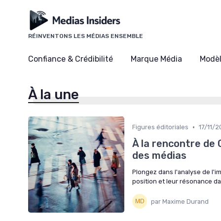
Panneau de gestion des cookies
RÉINVENTONS LES MÉDIAS ENSEMBLE
Confiance & Crédibilité
Marque Média
Modè
À la une
•
Figures éditoriales
17/11/
À la rencontre de C
des médias
Plongez dans l'analyse de l'im
position et leur résonance da
par Maxime Durand