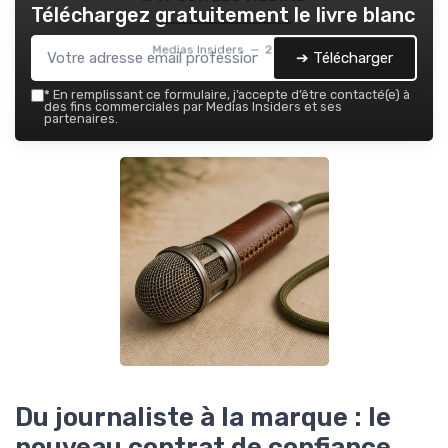
Téléchargez gratuitement le livre blanc
Medias Insiders — 2026
➔ Télécharger
*
En remplissant ce formulaire, j’accepte d’être contacté(e) à
des fins commerciales par Medias Insiders et ses
partenaires.
Du journaliste à la marque : le
nouveau contrat de confiance