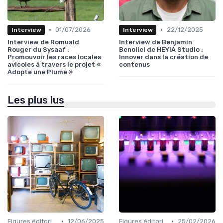
•
•
01/07/2026
22/12/2025
Interview
Interview
Interview de Romuald
Interview de Benjamin
Rouger du Sysaaf :
Benoliel de HEYIA Studio :
Promouvoir les races locales
Innover dans la création de
avicoles à travers le projet «
contenus
Adopte une Plume »
Les plus lus
•
•
Figures éditoriales
12/06/2025
Figures éditoriales
25/02/2026