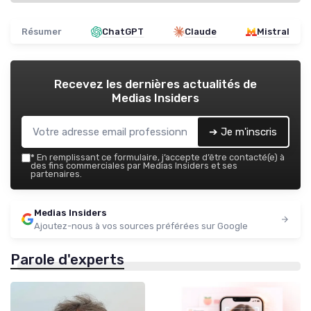
Résumer
ChatGPT
Claude
Mistral
Recevez les dernières actualités de
Medias Insiders
➔ Je m'inscris
*
En remplissant ce formulaire, j’accepte d’être contacté(e) à
des fins commerciales par Medias Insiders et ses
partenaires.
Medias Insiders
Ajoutez-nous à vos sources préférées sur Google
Parole d'experts