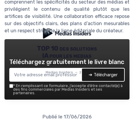
comprennent les spécificités du secteur des médias et
privilégient le contenu de qualité plutôt que les
artifices de visibilité. Une collaboration efficace repose
sur des objectifs clairs, des plans d’action mesurables
et un respect strict de la ligne éditoriale du créateur.
TOP 10 des solutions
IA pour les medias
Téléchargez gratuitement le livre blanc
Medias Insiders — 2026
➔ Télécharger
*
En remplissant ce formulaire, j’accepte d’être contacté(e) à
des fins commerciales par Medias Insiders et ses
partenaires.
Publié le
17/06/2026