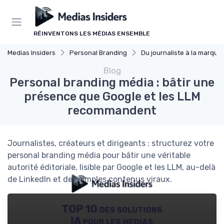
Panneau de gestion des cookies
RÉINVENTONS LES MÉDIAS ENSEMBLE
Medias Insiders
Personal Branding
Du journaliste à la marque
Blog
Personal branding média : bâtir une
présence que Google et les LLM
recommandent
Journalistes, créateurs et dirigeants : structurez votre
personal branding média pour bâtir une véritable
autorité éditoriale, lisible par Google et les LLM, au-delà
de LinkedIn et des simples contenus viraux.
TOP 10 des solutions
IA pour les medias